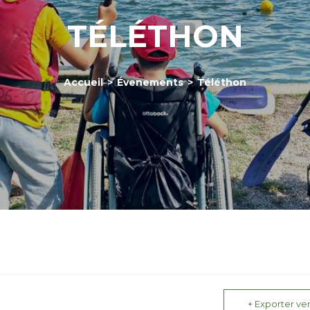
TÉLÉTHON
Accueil
>
Évenements
>
Téléthon
+ Exporter ver