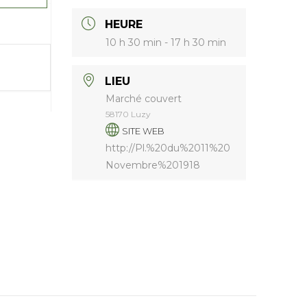
HEURE
10 h 30 min - 17 h 30 min
LIEU
Marché couvert
58170 Luzy
SITE WEB
http://Pl.%20du%2011%20
Novembre%201918