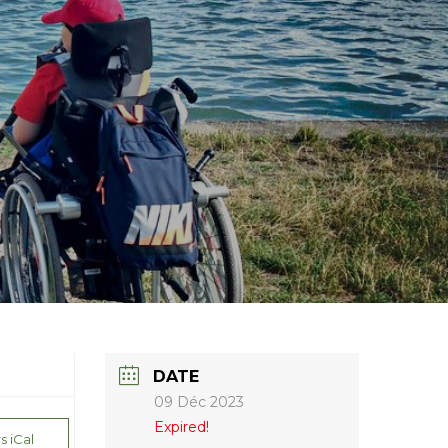
DATE
09 Déc 2023
Expired!
s iCal