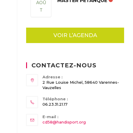
MASTER PÉTANQUE
AOÛ
T
VOIR L’AGENDA
CONTACTEZ-NOUS
Adresse :
2 Rue Louise Michel, 58640 Varennes-
Vauzelles
Téléphone :
06.23.31.21.17
E-mail :
Opens
cd58@handisport.org
in
your