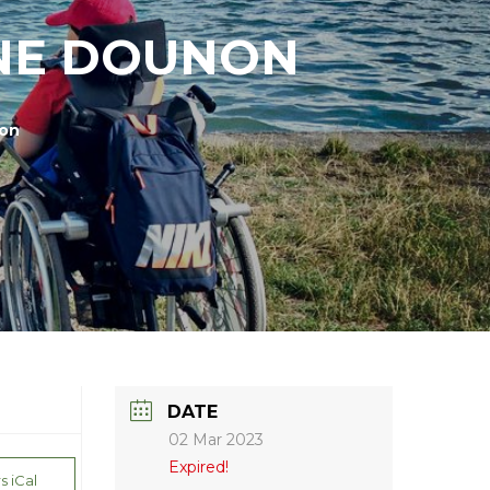
ONE DOUNON
non
DATE
02 Mar 2023
Expired!
s iCal