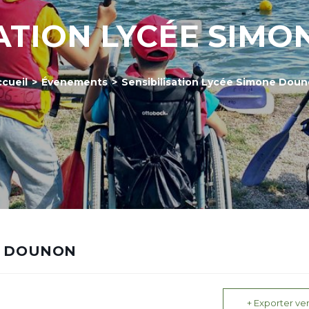
SATION LYCÉE SIM
cueil
>
Évenements
>
Sensibilisation Lycée Simone Dou
NE DOUNON
+ Exporter ver