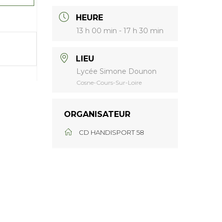
HEURE
13 h 00 min - 17 h 30 min
LIEU
Lycée Simone Dounon
Cosne-Cours-Sur-Loire
ORGANISATEUR
CD HANDISPORT 58