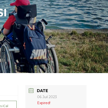
SI
DATE
06 Juil 2023
Expired!
s iCal