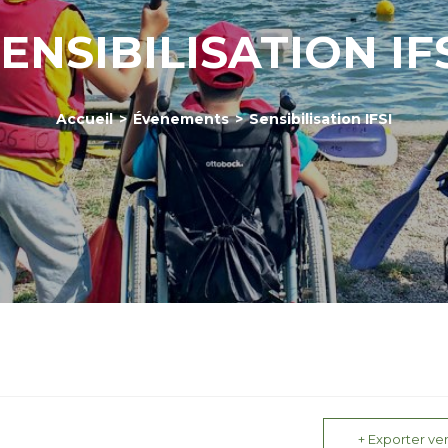
ENSIBILISATION IF
Accueil
>
Évenements
>
Sensibilisation IFSI
+ Exporter ver