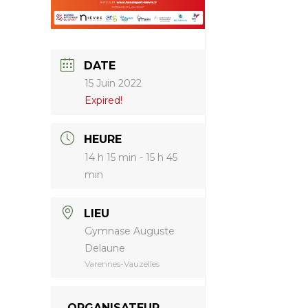
DATE
15 Juin 2022
Expired!
HEURE
14 h 15 min - 15 h 45
min
LIEU
Gymnase Auguste
Delaune
Varennes-Vauzelles
ORGANISATEUR