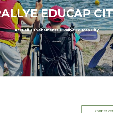
ALLYE EDUCAP CIT
Accueil
>
Évenements
>
Rallye Educap City
+ Exporter ver