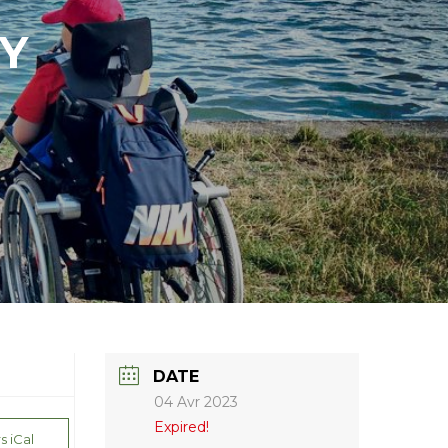
Y
DATE
04 Avr 2023
Expired!
s iCal