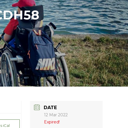
CDH58
DATE
12 Mar 2022
Expired!
s iCal