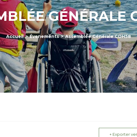
MBLÉE GÉNÉRALE 
Accueil
>
Évenements
>
Assemblée Générale CDH58
+ Exporter ver