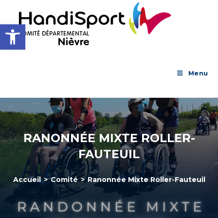
Skip
to
Ouvrir la barre d’outils
content
Menu
RANONNÉE MIXTE ROLLER-
FAUTEUIL
Accueil
>
Comité
>
Ranonnée Mixte Roller-Fauteuil