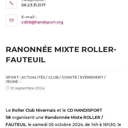
06.23.31.21.17
E-mail :
Opens
cd58@handisport.org
in
your
application
RANONNÉE MIXTE ROLLER-
FAUTEUIL
POST
SPORT :
ACTUALITÉS
/
CLUB
/
COMITÉ
/
EVÈNEMENT
/
JEUNE
CATEGORY:
Post
10 septembre 2024
published:
Le
Roller Club Nivernais
et le
CD HANDISPORT
58
organisent une
Randonnée Mixte ROLLER /
FAUTEUIL
le samedi 05 octobre 2024, de 14h à 16h30, le