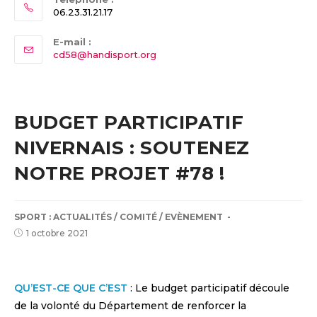
06.23.31.21.17
E-mail :
Opens
cd58@handisport.org
in
your
application
BUDGET PARTICIPATIF
NIVERNAIS : SOUTENEZ
NOTRE PROJET #78 !
POST
SPORT :
ACTUALITÉS
/
COMITÉ
/
EVÈNEMENT
CATEGORY:
Post
1 octobre 2021
published:
QU’EST-CE QUE C’EST
: Le budget participatif découle
de la volonté du Département de renforcer la