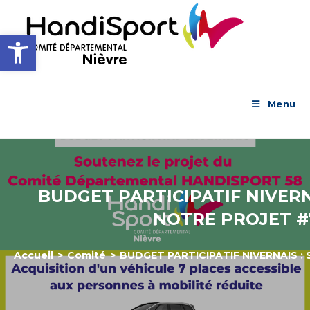
Skip
to
Ouvrir la barre d’outils
content
Menu
BUDGET PARTICIPATIF NIVERN
NOTRE PROJET #7
Accueil
>
Comité
>
BUDGET PARTICIPATIF NIVERNAIS :