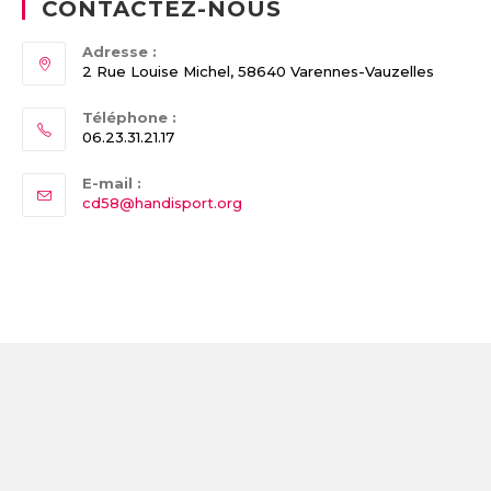
CONTACTEZ-NOUS
Adresse :
2 Rue Louise Michel, 58640 Varennes-Vauzelles
Téléphone :
06.23.31.21.17
E-mail :
Opens
cd58@handisport.org
in
your
application