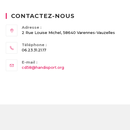
CONTACTEZ-NOUS
Adresse :
2 Rue Louise Michel, 58640 Varennes-Vauzelles
Téléphone :
06.23.31.21.17
E-mail :
Opens
cd58@handisport.org
in
your
application