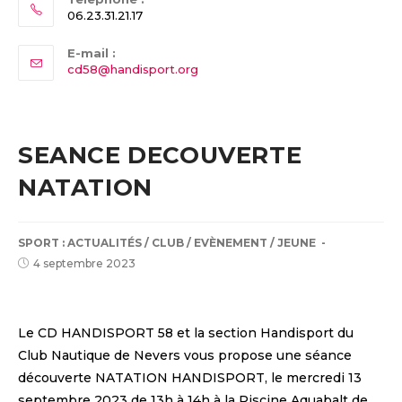
06.23.31.21.17
E-mail :
Opens
cd58@handisport.org
in
your
application
SEANCE DECOUVERTE
NATATION
POST
SPORT :
ACTUALITÉS
/
CLUB
/
EVÈNEMENT
/
JEUNE
CATEGORY:
Post
4 septembre 2023
published:
Le CD HANDISPORT 58 et la section Handisport du
Club Nautique de Nevers vous propose une séance
découverte NATATION HANDISPORT, le mercredi 13
septembre 2023 de 13h à 14h à la Piscine Aquabalt de