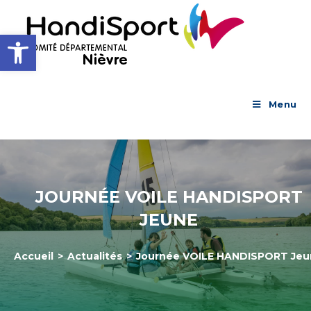
Skip
to
Ouvrir la barre d’outils
content
Menu
JOURNÉE VOILE HANDISPORT
JEUNE
Accueil
>
Actualités
>
Journée VOILE HANDISPORT Jeu