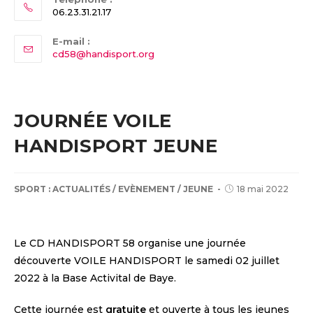
06.23.31.21.17
E-mail :
Opens
cd58@handisport.org
in
your
application
JOURNÉE VOILE
HANDISPORT JEUNE
POST
Post
SPORT :
ACTUALITÉS
/
EVÈNEMENT
/
JEUNE
18 mai 2022
CATEGORY:
published:
Le CD HANDISPORT 58 organise une journée
découverte VOILE HANDISPORT le samedi 02 juillet
2022 à la Base Activital de Baye.
Cette journée est
gratuite
et ouverte à tous les jeunes