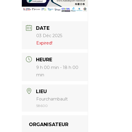
DATE
03 Déc 2025
Expired!
HEURE
9 h 00 min - 18 h 00
min
LIEU
Fourchambault
58600
ORGANISATEUR